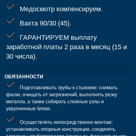
Медосмотр компенсируем.
Вахта 90/30 (45).
Есть ли у вас
ГАРАНТИРУЕМ выплату
гражданство РФ?
заработной платы 2 раза в месяц (15 и
(если нет гражданства, то вакансию предоставить
30 числа).
не сможем)
ОБЯЗАННОСТИ
+7
Подготавливать трубы к стыковке: снимать
фаски, очищать от загрязнений, выполнять резку
металла, а также собирать сложные узлы и
укрупненные блоки.
Осуществлять непосредственно монтаж:
устанавливать опорные конструкции, соединять