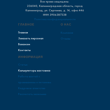
Все права защищены.
236040, Калининградская область, город
Калининград, ул. Сергеева, д. 14, офис 446
ИНH 3906387338
Политика конфиденциальности
ГЛАВНОЕ
О НАС
Главная
Компания
Заказать персонал
Отзывы
Вакансии
Контакты
ИНФОРМАЦИЯ
Статьи
Калькуляторы вахтовика
Работа вахтой с
проживанием и питанием
Кадровое агентство
Рассчитать экономию