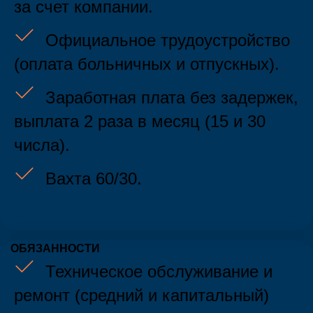
за счет компании.
Откликнуться на
Официальное трудоустройство
вакансию
(оплата больничных и отпускных).
Заработная плата без задержек,
выплата 2 раза в месяц (15 и 30
числа).
Есть ли у вас
гражданство РФ?
Вахта 60/30.
(если нет гражданства, то вакансию предоставить
не сможем)
ОБЯЗАННОСТИ
+7
Техническое обслуживание и
ремонт (средний и капитальный)