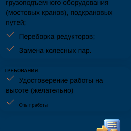
грузоподъемного оборудования
(мостовых кранов), подкрановых
путей;
Переборка редукторов;
Отправить
Замена колесных пар.
ТРЕБОВАНИЯ
Нажимая отправить, вы соглашаетесь с
политикой
Удостоверение работы на
конфиденциальности
.
высоте (желательно)
Опыт работы