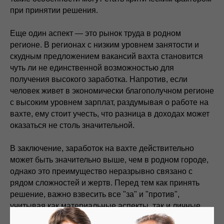
при принятии решения.
Еще один аспект — это рынок труда в родном
регионе. В регионах с низким уровнем занятости и
скудным предложением вакансий вахта становится
чуть ли не единственной возможностью для
получения высокого заработка. Напротив, если
человек живет в экономически благополучном регионе
с высоким уровнем зарплат, раздумывая о работе на
вахте, ему стоит учесть, что разница в доходах может
оказаться не столь значительной.
В заключение, заработок на вахте действительно
может быть значительно выше, чем в родном городе,
однако это преимущество неразрывно связано с
рядом сложностей и жертв. Перед тем как принять
решение, важно взвесить все "за" и "против",
учитывая как материальные аспекты, так и личные
обстоятельства, чтобы понять, стоит ли игра свеч.